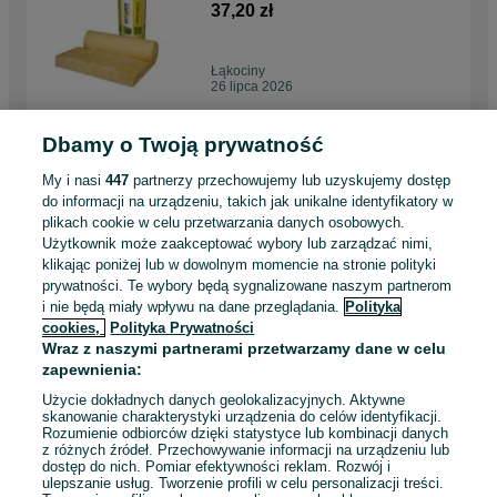
Ostrów Kalisz
37,20 zł
Łąkociny
26 lipca 2026
Dbamy o Twoją prywatność
Płyta OSB 25mm / 22mm /
18mm P+W 2500x625
My i nasi
447
partnerzy przechowujemy lub uzyskujemy dostęp
Transport Ostrów Kalisz Milicz
83,90 zł
do informacji na urządzeniu, takich jak unikalne identyfikatory w
Syców Kępno Oleśnica
plikach cookie w celu przetwarzania danych osobowych.
Użytkownik może zaakceptować wybory lub zarządzać nimi,
Łąkociny
klikając poniżej lub w dowolnym momencie na stronie polityki
26 lipca 2026
prywatności. Te wybory będą sygnalizowane naszym partnerom
i nie będą miały wpływu na dane przeglądania.
Polityka
cookies,
Polityka Prywatności
Blachodachówka Taira -
Wraz z naszymi partnerami przetwarzamy dane w celu
kompletny dach - transport -
zapewnienia:
Milicz Krotoszyn Ostrów Wlkp.
31,30 zł
Użycie dokładnych danych geolokalizacyjnych. Aktywne
skanowanie charakterystyki urządzenia do celów identyfikacji.
Rozumienie odbiorców dzięki statystyce lub kombinacji danych
Łąkociny
z różnych źródeł. Przechowywanie informacji na urządzeniu lub
26 lipca 2026
dostęp do nich. Pomiar efektywności reklam. Rozwój i
ulepszanie usług. Tworzenie profili w celu personalizacji treści.