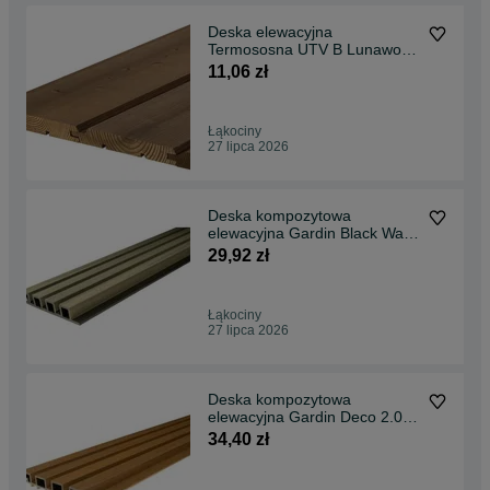
Deska elewacyjna
Termososna UTV B Lunawood
19x140
11,06 zł
Łąkociny
27 lipca 2026
Deska kompozytowa
elewacyjna Gardin Black Wall
Silver / Cinnamon / Oak
29,92 zł
30x160x2950
Łąkociny
27 lipca 2026
Deska kompozytowa
elewacyjna Gardin Deco 2.0
Wall Silver/Oak/Teak
34,40 zł
33x172x2950