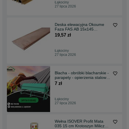
Łąkociny
27 lipca 2026
Deska elewacyjna Okoume
Faza FAS AB 15x145
Transport!
19,57 zł
Łąkociny
27 lipca 2026
Blacha - obróbki blacharskie -
parapety - opierzenia stalowe
-cięcie
7 zł
Łąkociny
27 lipca 2026
Wełna ISOVER Profit Mata
035 15 cm Krotoszyn Milicz