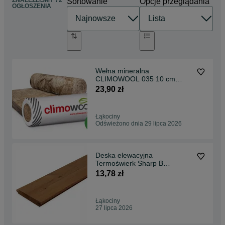
ZNALEŹLIŚMY 72
Sortowanie
Opcje przeglądania
OGŁOSZENIA
Wełna mineralna
CLIMOWOOL 035 10 cm
Krotoszyn Milicz Ostrów Wlkp
23,90 zł
Zduny
Łąkociny
Odświeżono dnia 29 lipca 2026
Deska elewacyjna
Termoświerk Sharp B
Lunawood 20x142
13,78 zł
Łąkociny
27 lipca 2026